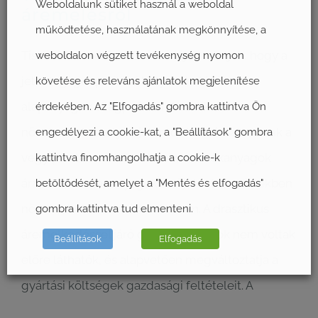
Weboldalunk sütiket használ a weboldal
áremelésről
működtetése, használatának megkönnyítése, a
Tisztelt Partnerünk! Ezúton tájékoztatjuk, hogy a
weboldalon végzett tevékenység nyomon
jelenlegi geopolitikai helyzet hatására az
követése és releváns ajánlatok megjelenítése
alapanyagok világpiai árai drasztikusan
érdekében. Az "Elfogadás" gombra kattintva Ön
növekedtek, melyek jelentős kihatással vannak a
engedélyezi a cookie-kat, a "Beállítások" gombra
vegyipari termékek, valamint adalékanyagok
kattintva finomhangolhatja a cookie-k
áraira. Ezen alapanyagok árai jelentős mértékben
betöltődését, amelyet a "Mentés és elfogadás"
növekedtek az elmúlt hetekben. A drasztikus
gombra kattintva tud elmenteni.
áremelkedéssel járó gyors változások nem voltak
Beállítások
Elfogadás
előre láthatók, és alapvetően megváltoztatja a
gyártási költségek gazdasági feltételeit. A