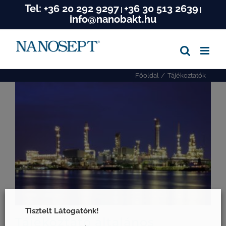
Tel:
+36 20 292 9297
+36 30 513 2639
Kihagyás
|
|
info@nanobakt.hu
Főoldal
Tájékoztatók
Tisztelt Látogatónk!
Tájékoztató általános