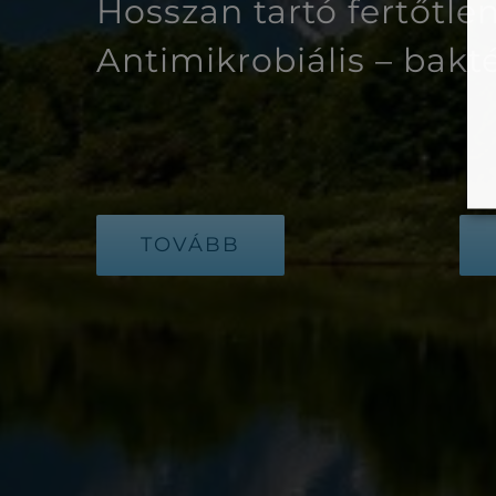
Hosszan tartó fertőtle
Antimikrobiális – bakt
TOVÁBB