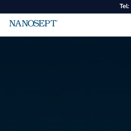
Kihagyás
Tel: