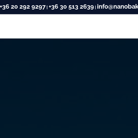
+36 20 292 9297
+36 30 513 2639
info@nanobak
|
|