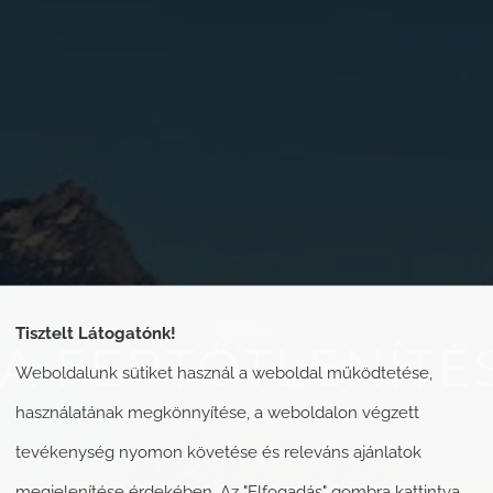
Tisztelt Látogatónk!
 A FERTŐTLENÍTÉ
Weboldalunk sütiket használ a weboldal működtetése,
használatának megkönnyítése, a weboldalon végzett
tevékenység nyomon követése és releváns ajánlatok
megjelenítése érdekében. Az "Elfogadás" gombra kattintva