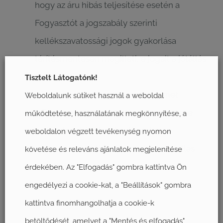
hogy az áru hibás teljesítése esetén a
Fogyasztót a jogszabály szerinti
kellékszavatossági jogok gyakorlása
térítésmentesen megilleti, e jogait a jótállás
nem érinti
Tisztelt Látogatónk!
a jótállásra kötelezett nevét és címét
Weboldalunk sütiket használ a weboldal
a Fogyasztó által a jótállás érvényesítése
működtetése, használatának megkönnyítése, a
érdekében követendő eljárást
weboldalon végzett tevékenység nyomon
azon áru megjelölését, amelyre a jótállás
követése és releváns ajánlatok megjelenítése
vonatkozik és
érdekében. Az "Elfogadás" gombra kattintva Ön
a jótállás feltételeit,
engedélyezi a cookie-kat, a "Beállítások" gombra
az Áru vételárát.
kattintva finomhangolhatja a cookie-k
betöltődését, amelyet a "Mentés és elfogadás"