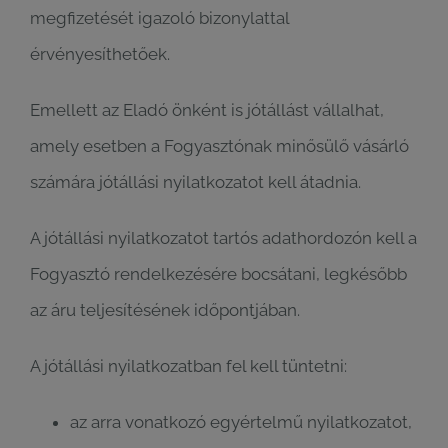
megfizetését igazoló bizonylattal
érvényesíthetőek.
Emellett az Eladó önként is jótállást vállalhat,
amely esetben a Fogyasztónak minősülő vásárló
számára jótállási nyilatkozatot kell átadnia.
A jótállási nyilatkozatot tartós adathordozón kell a
Fogyasztó rendelkezésére bocsátani, legkésőbb
az áru teljesítésének időpontjában.
A jótállási nyilatkozatban fel kell tüntetni:
az arra vonatkozó egyértelmű nyilatkozatot,