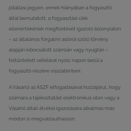
jótállási jegyen, ennek hiányában a fogyasztó
által bemutatott, a fogyasztási cikk
ellenértékének megfizetését igazoló bizonylaton
– az általános forgalmi adóról szóló törvény
alapján kibocsátott számlán vagy nyugtán –
feltüntetett vételárat nyolc napon belül a
fogyasztó részére visszatéríteni.
A Vásárló az ÁSZF elfogadásával hozzájárul, hogy
számára a tájékoztatást elektronikus úton vagy a
Vásárló általi átvétel igazolására alkalmas más
módon is megvalósulhasson.