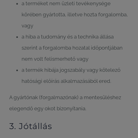
a terméket nem üzleti tevékenysége
körében gyártotta, illetve hozta forgalomba,
vagy
a hiba a tudomány és a technika állása
szerint a forgalomba hozatal időpontjában
nem volt felismerhető vagy
a termék hibája jogszabály vagy kötelező
hatósági előírás alkalmazásából ered.
A gyártónak (forgalmazónak) a mentesüléshez
elegendő egy okot bizonyítania.
3. Jótállás