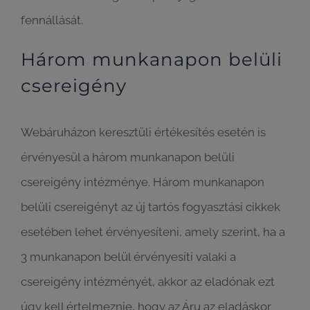
fennállását.
Három munkanapon belüli
csereigény
Webáruházon keresztüli értékesítés esetén is
érvényesül a három munkanapon belüli
csereigény intézménye. Három munkanapon
belüli csereigényt az új tartós fogyasztási cikkek
esetében lehet érvényesíteni, amely szerint, ha a
3 munkanapon belül érvényesíti valaki a
csereigény intézményét, akkor az eladónak ezt
úgy kell értelmeznie, hogy az Áru az eladáskor