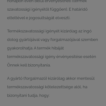
hónapon éven belül érvényesítheti (termék
szavatossági igényétől függően). E határidő
elteltével e jogosultságát elveszti.
Termékszavatossági igényét kizárólag az ingó
dolog gyártójával vagy forgalmazójával szemben
gyakorolhatja. A termék hibáját
termékszavatossági igény érvényesítése esetén
Önnek kell bizonyítania.
A gyártó (forgalmazó) kizárólag akkor mentesül
termékszavatossági kötelezettsége alól, ha
bizonyítani tudja, hogy: