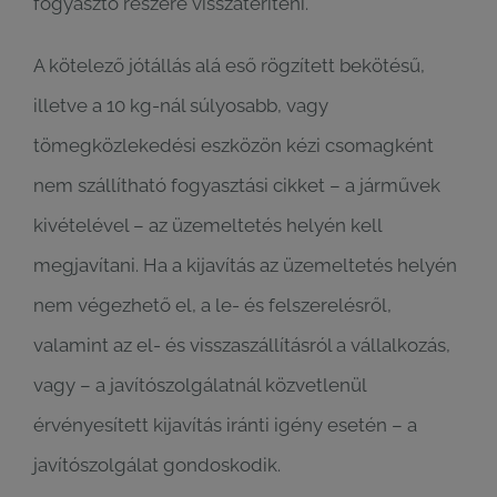
fogyasztó részére visszatéríteni.
A kötelező jótállás alá eső rögzített bekötésű,
illetve a 10 kg-nál súlyosabb, vagy
tömegközlekedési eszközön kézi csomagként
nem szállítható fogyasztási cikket – a járművek
kivételével – az üzemeltetés helyén kell
megjavítani. Ha a kijavítás az üzemeltetés helyén
nem végezhető el, a le- és felszerelésről,
valamint az el- és visszaszállításról a vállalkozás,
vagy – a javítószolgálatnál közvetlenül
érvényesített kijavítás iránti igény esetén – a
javítószolgálat gondoskodik.