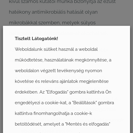
kívül számos kutatói munka bizonyítja az ezüst
hatékony antimikrobiális hatását olyan
mikrobákkal szemben, melyek súlyos
betegségeket, fertőződéseket okozhatnak.
Tisztelt Látogatónk!
Weboldalunk sütiket használ a weboldal
Az ezüst részecske hatékonysága az alábbi
működtetése, használatának megkönnyítése, a
esetekben bizonyított:
weboldalon végzett tevékenység nyomon
kötőhártya gyulladás és árpa esetén,
követése és releváns ajánlatok megjelenítése
szemfertőzés, pikkelysömör, övsömör,
érdekében. Az "Elfogadás" gombra kattintva Ön
ekcéma, ótvar, bőrfarkas, gombásodás, láb-
engedélyezi a cookie-kat, a "Beállítások" gombra
és körömgomba, candida, penészgomba,
kattintva finomhangolhatja a cookie-k
szalmonella, különböző coccus baktériumok
betöltődését, amelyet a "Mentés és elfogadás"
elszaporodása esetén