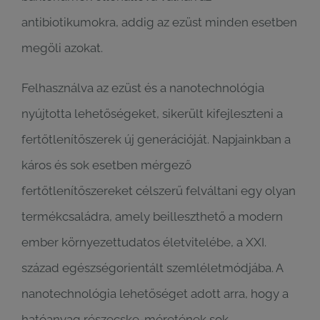
antibiotikumokra, addig az ezüst minden esetben
megöli azokat.
Felhasználva az ezüst és a nanotechnológia
nyújtotta lehetőségeket, sikerült kifejleszteni a
fertőtlenítőszerek új generációját. Napjainkban a
káros és sok esetben mérgező
fertőtlenítőszereket célszerű felváltani egy olyan
termékcsaládra, amely beilleszthető a modern
ember környezettudatos életvitelébe, a XXI.
század egészségorientált szemléletmódjába. A
nanotechnológia lehetőséget adott arra, hogy a
hatóanyag részecske-méretének sok