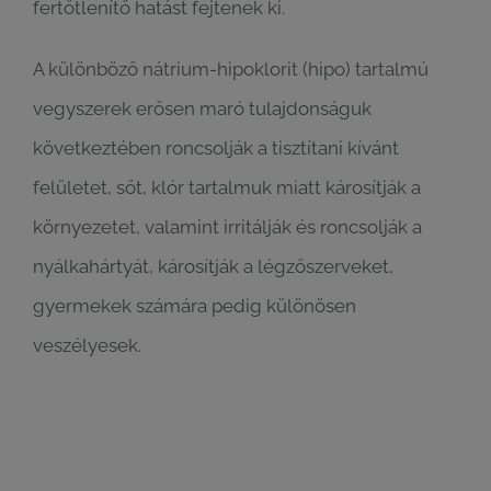
fertőtlenítő hatást fejtenek ki.
A különböző nátrium-hipoklorit (hipo) tartalmú
vegyszerek erősen maró tulajdonságuk
következtében roncsolják a tisztítani kívánt
felületet, sőt, klór tartalmuk miatt károsítják a
környezetet, valamint irritálják és roncsolják a
nyálkahártyát, károsítják a légzőszerveket,
gyermekek számára pedig különösen
veszélyesek.