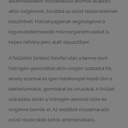
alkalmazásakor felszabaduló atomos állapotú
aktív oxigénnek, továbbá az ezüst részecskéknek
köszönheti. Hatóanyagainak segítségével a
legveszedelmesebb mikroorganizmusokat is
képes néhány perc alatt elpusztítani.
A felületre történő felvitel után a benne lévő
hidrogén-peroxidból aktív oxigén szabadul fel,
amely azonnal és igen hatékonyan kezdi ölni a
baktériumokat, gombákat és vírusokat. A felület
száradása során a hidrogén-peroxid vízre és
oxigénre bomlik el. Az oldatból visszamaradó
ezüst részecskék tartós antimikrobiális,