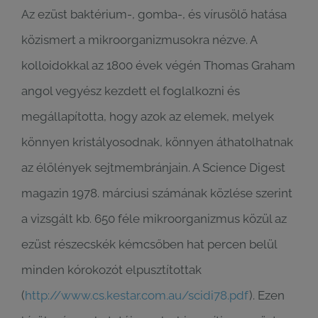
Az ezüst baktérium-, gomba-, és vírusölő hatása
közismert a mikroorganizmusokra nézve. A
kolloidokkal az 1800 évek végén Thomas Graham
angol vegyész kezdett el foglalkozni és
megállapította, hogy azok az elemek, melyek
könnyen kristályosodnak, könnyen áthatolhatnak
az élőlények sejtmembránjain. A Science Digest
magazin 1978. márciusi számának közlése szerint
a vizsgált kb. 650 féle mikroorganizmus közül az
ezüst részecskék kémcsőben hat percen belül
minden kórokozót elpusztítottak
(
http://www.cs.kestar.com.au/scidi78.pdf
). Ezen