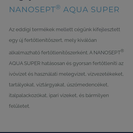
®
NANOSEPT
AQUA SUPER
Az eddigi termékek mellett cégünk kifejlesztett
egy új fertőtlenítőszert, mely kiválóan
®
alkalmazható fertőtlenítőszerként. A NANOSEPT
AQUA SUPER hatásosan és gyorsan fertőtleníti az
ivóvízet és használati melegvizet, vízvezetékeket,
tartályokat, víztárgyakat, úszómedencéket,
italpalackozókat, ipari vizeket, és bármilyen
felületet.