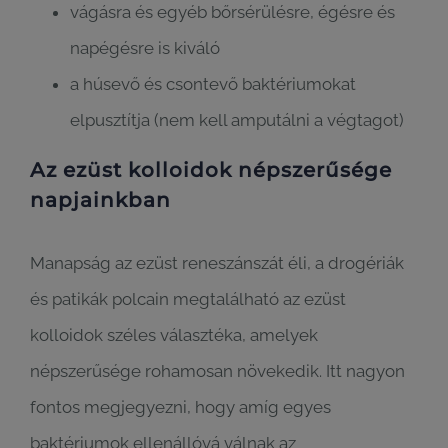
vágásra és egyéb bőrsérülésre, égésre és
napégésre is kiváló
a húsevő és csontevő baktériumokat
elpusztítja (nem kell amputálni a végtagot)
Az ezüst kolloidok népszerűsége
napjainkban
Manapság az ezüst reneszánszát éli, a drogériák
és patikák polcain megtalálható az ezüst
kolloidok széles választéka, amelyek
népszerűsége rohamosan növekedik. Itt nagyon
fontos megjegyezni, hogy amíg egyes
baktériumok ellenállóvá válnak az