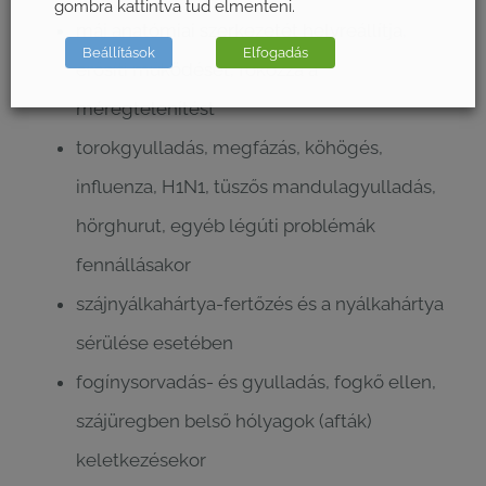
gombra kattintva tud elmenteni.
máj anatómiai szerkezetét helyreállítja,
Beállítások
Elfogadás
erősíti működését, fokozza a
méregtelenítést
torokgyulladás, megfázás, köhögés,
influenza, H1N1, tüszős mandulagyulladás,
hörghurut, egyéb légúti problémák
fennállásakor
szájnyálkahártya-fertőzés és a nyálkahártya
sérülése esetében
fogínysorvadás- és gyulladás, fogkő ellen,
szájüregben belső hólyagok (afták)
keletkezésekor