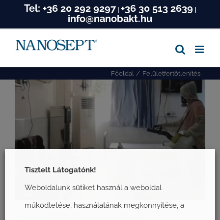
Tel:
+36 20 292 9297
+36 30 513 2639
Kihagyás
|
|
info@nanobakt.hu
Főoldal
Felületfertőtlenítés
Tisztelt Látogatónk!
Weboldalunk sütiket használ a weboldal
működtetése, használatának megkönnyítése, a
Felületfertőtlenítés