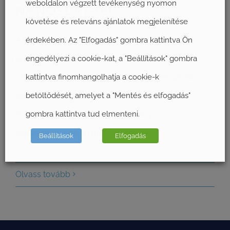
weboldalon végzett tevékenység nyomon
NANOSEPT-tel
követése és releváns ajánlatok megjelenítése
A felületfertőtlenítésre vonatkozó gyakorlati
érdekében. Az "Elfogadás" gombra kattintva Ön
kérdésekben professzionális felhasználók
engedélyezi a cookie-kat, a "Beállítások" gombra
visszajelzéseinek megosztásával igyekszünk
kattintva finomhangolhatja a cookie-k
segíteni azon elkötelezett szakemberek
betöltődését, amelyet a "Mentés és elfogadás"
munkáját, akik a COVID-19 járvány
gombra kattintva tud elmenteni.
visszaszorításában tevékenykednek.
Beállítások
Elfogadás
Olvass tovább