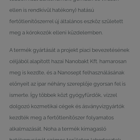
ellen is rendkívül hatékony) hatású
fertőtlenítőszerrel új általános eszköz született
meg a kórokozók elleni küzdelemben.
A termék gyártását a projekt piaci bevezetésének
céljából alapított hazai Nanobakt Kft. hamarosan
meg is kezdte, és a Nanosept felhasználásának
előnyeit az ipar néhány szereplője gyorsan fel is
ismerte. Így többek közt gyógyfürdők, vízzel
dolgozó kozmetikai cégek és ásványvízgyártók
kezdték meg a fertőtlenítőszer folyamatos
alkalmazását. Noha a termék kimagasló