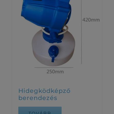
Hidegködképző
berendezés
TOVÁBB