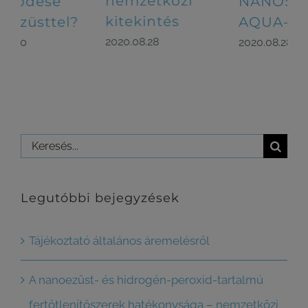
nemzetközi
NANOSEPT
me
kitekintés
AQUA-val
al
te
2020.08.28
2020.08.28
2020
Keresés...
Legutóbbi bejegyzések
Tájékoztató általános áremelésről
A nanoezüst- és hidrogén-peroxid-tartalmú
fertőtlenítőszerek hatékonysága – nemzetközi