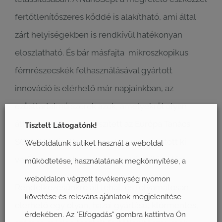
fertőtlenítőszeres köddé is alakítható, ami által
zárt helyiségekben is rendkívül hatékonyan
eloszlatható. És bár másfajta mikroszkopikus
fémrészecskék felhasználásával gyártott
innováció is elérhető már napjainkban, az
ezüsttartalmú szerek azok, amelyekről olyan
átfogó
tanulmány
t készített az Európa Tanács
Tisztelt Látogatónk!
SCENIHR Bizottsága, amely nem mutatott ki
Weboldalunk sütiket használ a weboldal
velük kapcsolatban egészségkárosító hatást.
működtetése, használatának megkönnyítése, a
weboldalon végzett tevékenység nyomon
Rendelkezésünkre áll tehát, és folyamatosan
követése és releváns ajánlatok megjelenítése
elérhető egy olyan, hazai gyártású, klórmentes,
érdekében. Az "Elfogadás" gombra kattintva Ön