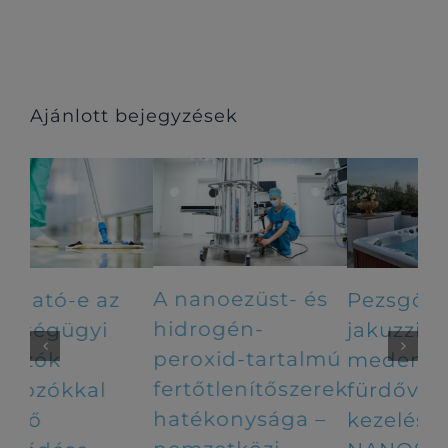
Ajánlott bejegyzések
A nanoezüst- és
Pezsgőfürdők,
Ál
hidrogén-
jakuzzik, egyéb
tá
peroxid-tartalmú
medencék és
hi
fertőtlenítőszerek
fürdővizek
pe
hatékonysága –
kezelése
ko