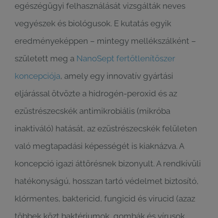
egészégügyi felhasználását vizsgálták neves
vegyészek és biológusok. E kutatás egyik
eredményeképpen – mintegy mellékszálként –
született meg a
NanoSept fertőtlenítőszer
koncepciója
, amely egy innovatív gyártási
eljárással ötvözte a hidrogén-peroxid és az
ezüstrészecskék antimikrobiális (mikróba
inaktiváló) hatását, az ezüstrészecskék felületen
való megtapadási képességét is kiaknázva. A
koncepció igazi áttörésnek bizonyult. A rendkívüli
hatékonyságú, hosszan tartó védelmet biztosító,
klórmentes, baktericid, fungicid és virucid (azaz
többek közt baktériumok, gombák és vírusok