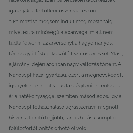
hatékonyságát számos területen labortesztek
igazolják, a fertőtlenítőszer széleskörű
alkalmazása mégsem indult meg mostanáig,
mivel extra minőségű alapanyagai miatt nem
tudta felvenni az árversenyt a hagyományos,
tömeggyártásban készülő tisztítószerekkel. Most,
a járvány idején azonban nagy változás történt. A
Nanosept hazai gyártású, ezért a megnövekedett
igényeket azonnal ki tudta elégíteni. Jelenleg az
ár a hatékonysággal szemben másodlagos, így a
Nanosept felhasználása ugrásszerűen megnőtt,
hiszen a lehető legjobb, tartós hatású komplex
felületfertőtlenítés érhető el vele.