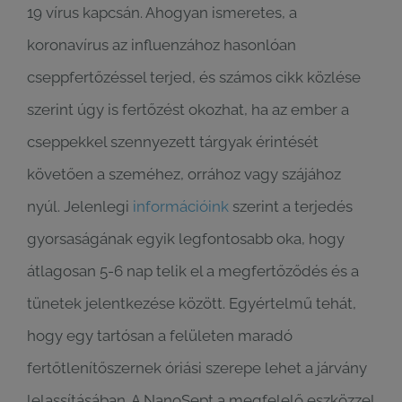
19 vírus kapcsán. Ahogyan ismeretes, a
koronavírus az influenzához hasonlóan
cseppfertőzéssel terjed, és számos cikk közlése
szerint úgy is fertőzést okozhat, ha az ember a
cseppekkel szennyezett tárgyak érintését
követően a szeméhez, orrához vagy szájához
nyúl. Jelenlegi
információink
szerint a terjedés
gyorsaságának egyik legfontosabb oka, hogy
átlagosan 5-6 nap telik el a megfertőződés és a
tünetek jelentkezése között. Egyértelmű tehát,
hogy egy tartósan a felületen maradó
fertőtlenítőszernek óriási szerepe lehet a járvány
lelassításában. A NanoSept a megfelelő eszközzel