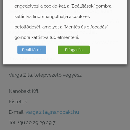
számos módon tesztelt fertőtlenítőszer, mely
engedélyezi a cookie-kat, a "Beállítások" gombra
jelentős segítséget nyújthat a COVID-19 elleni
kattintva finomhangolhatja a cookie-k
küzdelemben. Reméljük, hogy a szer széleskörű
betöltődését, amelyet a "Mentés és elfogadás"
alkalmazása mihamarabb megindulhat,
gombra kattintva tud elmenteni.
hozzájárulva a járvány terjedésének lassításához.
Beállítások
Elfogadás
További információ:
Varga Zita, telepvezető vegyész
Nanobakt Kft.
Kistelek
E-mail:
varga.zita@nanobakt.hu
Tel: +36 20 29 29 29 7