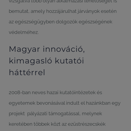
vizsgálva több olyan alkalmazási lehetőségét is
bemutat, amely hozzájárulhat járványok esetén
az egészségügyben dolgozók egészségének
védelméhez.
Magyar innováció,
kimagasló kutatói
háttérrel
2008-ban neves hazai kutatóintézetek és
egyetemek bevonásával indult el hazánkban egy
projekt pályázati támogatással, melynek
keretében többek közt az ezüstrészecskék