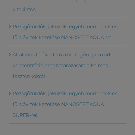
kitekintés
Pezsgőfürdők, jakuzzik, egyéb medencék és
fürdővizek kezelése NANOSEPT AQUA-val
Általános tájékoztató a hidrogén- peroxid
koncentráció meghatározására alkalmas
tesztcsíkokról
Pezsgőfürdők, jakuzzik, egyéb medencék és
fürdővizek kezelése NANOSEPT AQUA
SUPER-rel