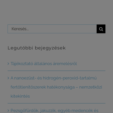
Keresés...
Legutóbbi bejegyzések
Tájékoztató általános áremelésről
A nanoezüst- és hidrogén-peroxid-tartalmú
fertőtlenítőszerek hatékonysága – nemzetközi
kitekintés
Pezsgőfürdők, jakuzzik, egyéb medencék és