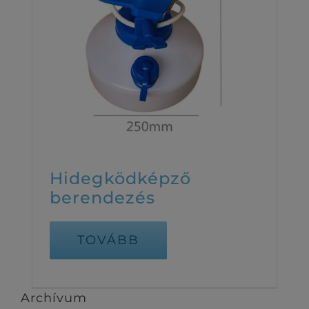
Hidegködképző
berendezés
TOVÁBB
Archívum