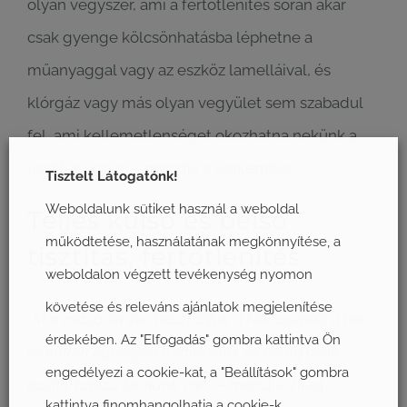
olyan vegyszer, ami a fertőtlenítés során akár
csak gyenge kölcsönhatásba léphetne a
műanyaggal vagy az eszköz lamelláival, és
klórgáz vagy más olyan vegyület sem szabadul
fel, ami kellemetlenséget okozhatna nekünk a
tisztítás során” – mondja a szakember.
Tisztelt Látogatónk!
Weboldalunk sütiket használ a weboldal
Teljes külső és belső
működtetése, használatának megkönnyítése, a
tisztítás, fertőtlenítés
weboldalon végzett tevékenység nyomon
követése és releváns ajánlatok megjelenítése
„
Már második éve használjuk a Nanoseptet a bel-
érdekében. Az "Elfogadás" gombra kattintva Ön
és kültéri egységek tisztítására, és eddig csak
engedélyezi a cookie-kat, a "Beállítások" gombra
pozitív tapasztalatunk van
” – mondja Virág
kattintva finomhangolhatja a cookie-k