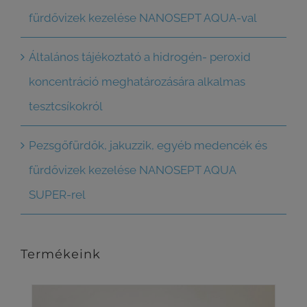
fürdővizek kezelése NANOSEPT AQUA-val
Általános tájékoztató a hidrogén- peroxid
koncentráció meghatározására alkalmas
tesztcsíkokról
Pezsgőfürdők, jakuzzik, egyéb medencék és
fürdővizek kezelése NANOSEPT AQUA
SUPER-rel
Termékeink