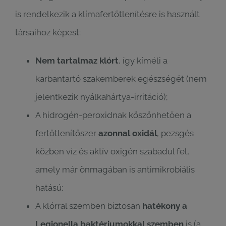
is rendelkezik a klímafertőtlenítésre is használt
társaihoz képest:
Nem tartalmaz klórt
, így kíméli a
karbantartó szakemberek egészségét (nem
jelentkezik nyálkahártya-irritáció);
A hidrogén-peroxidnak köszönhetően a
fertőtlenítőszer
azonnal oxidál
, pezsgés
közben víz és aktív oxigén szabadul fel,
amely már önmagában is antimikrobiális
hatású;
A klórral szemben biztosan
hatékony a
Legionella baktériumokkal szemben
is (a