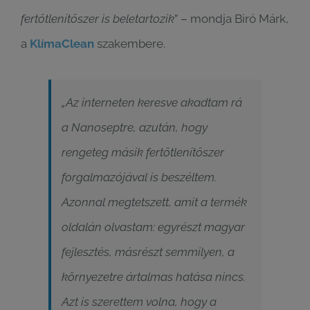
fertőtlenítőszer is beletartozik
” – mondja Biró Márk,
a
KlímaClean
szakembere.
„
Az interneten keresve akadtam rá
a Nanoseptre, azután, hogy
rengeteg másik fertőtlenítőszer
forgalmazójával is beszéltem.
Azonnal megtetszett, amit a termék
oldalán olvastam: egyrészt magyar
fejlesztés, másrészt semmilyen, a
környezetre ártalmas hatása nincs.
Azt is szerettem volna, hogy a