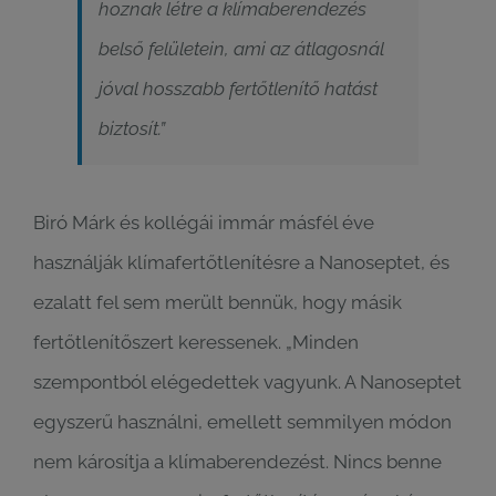
hoznak létre a klímaberendezés
belső felületein, ami az átlagosnál
jóval hosszabb fertőtlenítő hatást
biztosít.
”
Biró Márk és kollégái immár másfél éve
használják klímafertőtlenítésre a Nanoseptet, és
ezalatt fel sem merült bennük, hogy másik
fertőtlenítőszert keressenek. „Minden
szempontból elégedettek vagyunk. A Nanoseptet
egyszerű használni, emellett semmilyen módon
nem károsítja a klímaberendezést. Nincs benne