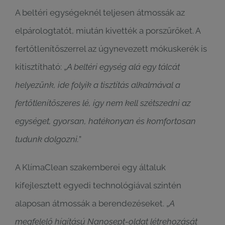
A beltéri egységeknél teljesen átmossák az
elpárologtatót, miután kivették a porszűrőket. A
fertőtlenítőszerrel az úgynevezett mókuskerék is
kitisztítható: „
A beltéri egység alá egy tálcát
helyezünk, ide folyik a tisztítás alkalmával a
fertőtlenítőszeres lé, így nem kell szétszedni az
egységet, gyorsan, hatékonyan és komfortosan
tudunk dolgozni.
”
A KlímaClean szakemberei egy általuk
kifejlesztett egyedi technológiával szintén
alaposan átmossák a berendezéseket. „
A
megfelelő hígítású Nanosept-oldat létrehozását