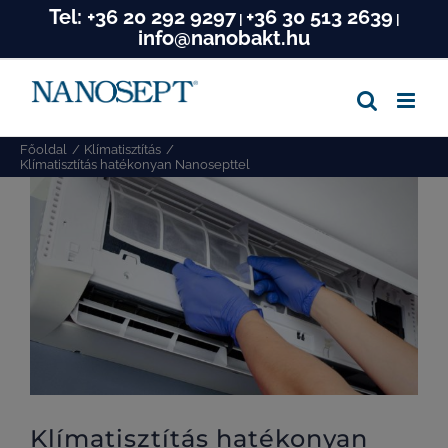
Tel:
+36 20 292 9297
+36 30 513 2639
Kihagyás
|
|
info@nanobakt.hu
Főoldal
Klímatisztítás
Klímatisztítás hatékonyan Nanosepttel
View
Larger
Image
Klímatisztítás hatékonyan