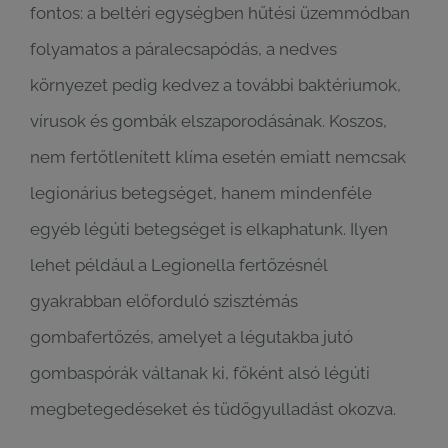
fontos: a beltéri egységben hűtési üzemmódban
folyamatos a páralecsapódás, a nedves
környezet pedig kedvez a további baktériumok,
vírusok és gombák elszaporodásának. Koszos,
nem fertőtlenített klíma esetén emiatt nemcsak
legionárius betegséget, hanem mindenféle
egyéb légúti betegséget is elkaphatunk. Ilyen
lehet például a Legionella fertőzésnél
gyakrabban előforduló szisztémás
gombafertőzés, amelyet a légutakba jutó
gombaspórák váltanak ki, főként alsó légúti
megbetegedéseket és tüdőgyulladást okozva.