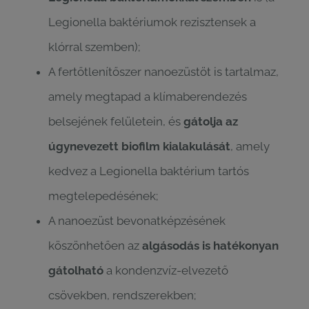
Legionella baktériumok rezisztensek a
klórral szemben);
A fertőtlenítőszer nanoezüstöt is tartalmaz,
amely megtapad a klímaberendezés
belsejének felületein, és
gátolja az
úgynevezett biofilm kialakulását
, amely
kedvez a Legionella baktérium tartós
megtelepedésének;
A nanoezüst bevonatképzésének
köszönhetően az
algásodás is hatékonyan
gátolható
a kondenzvíz-elvezető
csövekben, rendszerekben;