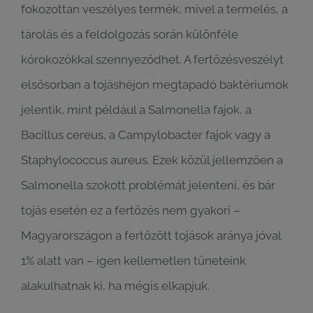
fokozottan veszélyes termék, mivel a termelés, a
tárolás és a feldolgozás során különféle
kórokozókkal szennyeződhet. A fertőzésveszélyt
elsősorban a tojáshéjon megtapadó baktériumok
jelentik, mint például a Salmonella fajok, a
Bacillus cereus, a Campylobacter fajok vagy a
Staphylococcus aureus. Ezek közül jellemzően a
Salmonella szokott problémát jelenteni, és bár
tojás esetén ez a fertőzés nem gyakori –
Magyarországon a fertőzött tojások aránya jóval
1% alatt van – igen kellemetlen tüneteink
alakulhatnak ki, ha mégis elkapjuk.