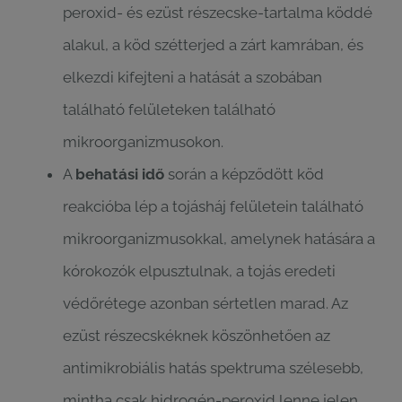
peroxid- és ezüst részecske-tartalma köddé
alakul, a köd szétterjed a zárt kamrában, és
elkezdi kifejteni a hatását a szobában
található felületeken található
mikroorganizmusokon.
A
behatási idő
során a képződött köd
reakcióba lép a tojásháj felületein található
mikroorganizmusokkal, amelynek hatására a
kórokozók elpusztulnak, a tojás eredeti
védőrétege azonban sértetlen marad. Az
ezüst részecskéknek köszönhetően az
antimikrobiális hatás spektruma szélesebb,
mintha csak hidrogén-peroxid lenne jelen.