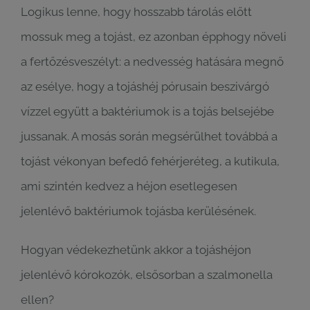
Logikus lenne, hogy hosszabb tárolás előtt
mossuk meg a tojást, ez azonban épphogy növeli
a fertőzésveszélyt: a nedvesség hatására megnő
az esélye, hogy a tojáshéj pórusain beszivárgó
vízzel együtt a baktériumok is a tojás belsejébe
jussanak. A mosás során megsérülhet továbbá a
tojást vékonyan befedő fehérjeréteg, a kutikula,
ami szintén kedvez a héjon esetlegesen
jelenlévő baktériumok tojásba kerülésének.
Hogyan védekezhetünk akkor a tojáshéjon
jelenlévő kórokozók, elsősorban a szalmonella
ellen?