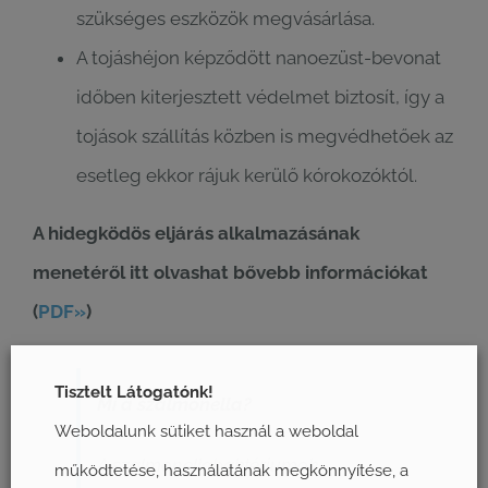
szükséges eszközök megvásárlása.
A tojáshéjon képződött nanoezüst-bevonat
időben kiterjesztett védelmet biztosít, így a
tojások szállítás közben is megvédhetőek az
esetleg ekkor rájuk kerülő kórokozóktól.
A hidegködös eljárás alkalmazásának
menetéről itt olvashat bővebb információkat
(
PDF»
)
Tisztelt Látogatónk!
Mi a szalmonella?
Weboldalunk sütiket használ a weboldal
A szalmonellabaktériumok
működtetése, használatának megkönnyítése, a