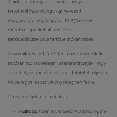
A hidegködös eljárás lényege, hogy a
fertőtlenítőszerből egy úgynevezett
ködgenerátor segítségével 10-230 mikron
méretű cseppeket állítunk elő a
fertőtlenítőszerből a fertőtlenítőkamrában.
Az 50 mikron alatti fertőtlenítőszer-részecskék
tartósan tudnak lebegni, ezáltal biztosítják, hogy
a zárt helyiségben lévő tojások felületét teljesen
körbevegye, és azt vékony rétegben fedje.
A folyamat két fő lépésből áll:
A
diffúzió
során a Nanosept Aqua hidrogén-