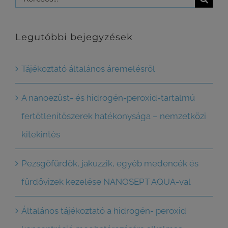
Legutóbbi bejegyzések
Tájékoztató általános áremelésről
A nanoezüst- és hidrogén-peroxid-tartalmú
fertőtlenítőszerek hatékonysága – nemzetközi
kitekintés
Pezsgőfürdők, jakuzzik, egyéb medencék és
fürdővizek kezelése NANOSEPT AQUA-val
Általános tájékoztató a hidrogén- peroxid