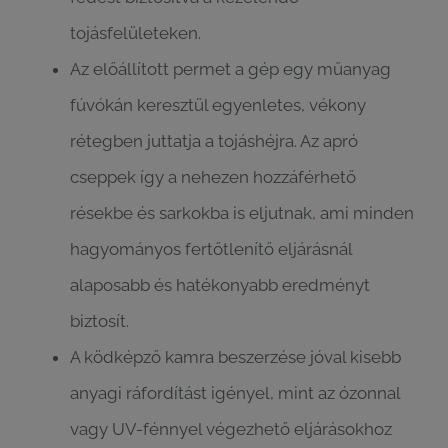
tojásfelületeken.
Az előállított permet a gép egy műanyag
fúvókán keresztül egyenletes, vékony
rétegben juttatja a tojáshéjra. Az apró
cseppek így a nehezen hozzáférhető
résekbe és sarkokba is eljutnak, ami minden
hagyományos fertőtlenítő eljárásnál
alaposabb és hatékonyabb eredményt
biztosít.
A ködképző kamra beszerzése jóval kisebb
anyagi ráfordítást igényel, mint az ózonnal
vagy UV-fénnyel végezhető eljárásokhoz