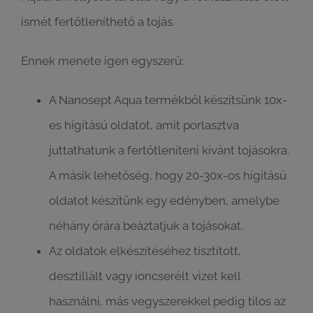
ismét fertőtleníthető a tojás.
Ennek menete igen egyszerű:
A Nanosept Aqua termékből készítsünk 10x-
es hígítású oldatot, amit porlasztva
juttathatunk a fertőtleníteni kívánt tojásokra.
A másik lehetőség, hogy 20-30x-os hígítású
oldatot készítünk egy edényben, amelybe
néhány órára beáztatjuk a tojásokat.
Az oldatok elkészítéséhez tisztított,
desztillált vagy ioncserélt vizet kell
használni, más vegyszerekkel pedig tilos az