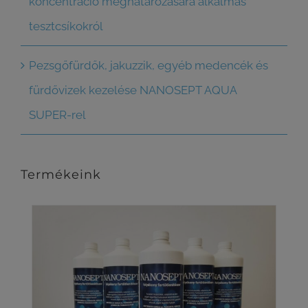
koncentráció meghatározására alkalmas
tesztcsíkokról
Pezsgőfürdők, jakuzzik, egyéb medencék és
fürdővizek kezelése NANOSEPT AQUA
SUPER-rel
Termékeink