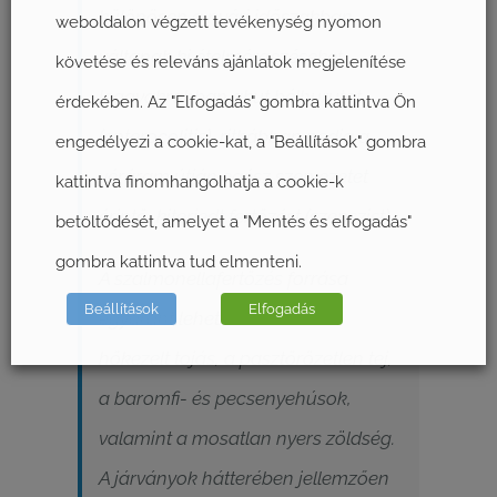
különösen a nyári időszakban
weboldalon végzett tevékenység nyomon
váltanak ki ételmérgezéseket,
követése és releváns ajánlatok megjelenítése
leggyakrabban akut bélhurutot
érdekében. Az "Elfogadás" gombra kattintva Ön
(enterocolitis), ritkábban pedig a
engedélyezi a cookie-kat, a "Beállítások" gombra
véráram útján egész szervezetet
kattintva finomhangolhatja a cookie-k
érintő, kiterjedt fertőzést (szepszist).
betöltődését, amelyet a "Mentés és elfogadás"
gombra kattintva tud elmenteni.
A szalmonellafertőzés forrása
Beállítások
Elfogadás
egyaránt lehet a nem kellően
hőkezelt tojás, a pasztőrözetlen tej,
a baromfi- és pecsenyehúsok,
valamint a mosatlan nyers zöldség.
A járványok hátterében jellemzően