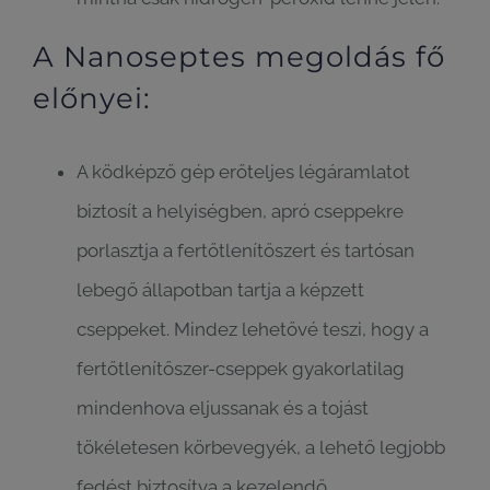
A Nanoseptes megoldás fő
előnyei:
A ködképző gép erőteljes légáramlatot
biztosít a helyiségben, apró cseppekre
porlasztja a fertőtlenítőszert és tartósan
lebegő állapotban tartja a képzett
cseppeket. Mindez lehetővé teszi, hogy a
fertőtlenítőszer-cseppek gyakorlatilag
mindenhova eljussanak és a tojást
tökéletesen körbevegyék, a lehető legjobb
fedést biztosítva a kezelendő