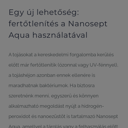
Egy új lehetőség:
fertőtlenítés a Nanosept
Aqua használatával
A tojásokat a kereskedelmi forgalomba kerülés
előtt már fertőtlenítik (ózonnal vagy UV-fénnyel),
a tojáshéjon azonban ennek ellenére is
maradhatnak baktériumok. Ha biztosra
szeretnénk menni, egyszerű és könnyen
alkalmazható megoldást nyújt a hidrogén-
peroxidot és nanoezüstöt is tartalmazó Nanosept
Aqua, amellyel a tárolás vagy a felhasználás előtt