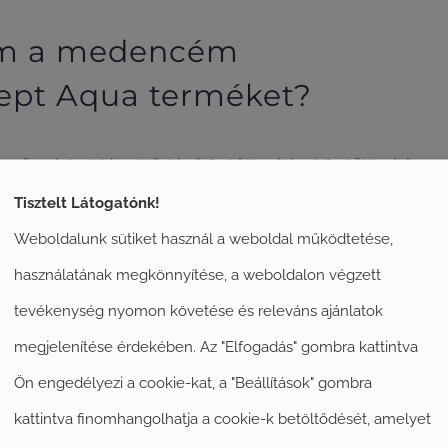
om a medencém
sept Aqua terméket?
, mint a klórral történő fertőtlenítés. A fertőtlenítőszer
övetően pedig jól elkeverjük a vízben, manuálisan vagy 
Tisztelt Látogatónk!
Weboldalunk sütiket használ a weboldal működtetése,
használatának megkönnyítése, a weboldalon végzett
őrizni kell, amelyre a klórnál is használatos fotometriás
tevékenység nyomon követése és releváns ajánlatok
zunk, amelynek az elszíneződéséből látható, hogy kell-e
megjelenítése érdekében. Az "Elfogadás" gombra kattintva
Mivel minden medence egyedi, az újabb fertőtlenítés
Ön engedélyezi a cookie-kat, a "Beállítások" gombra
 – ezt mindenkinek egyénileg kell kitapasztalnia.
kattintva finomhangolhatja a cookie-k betöltődését, amelyet