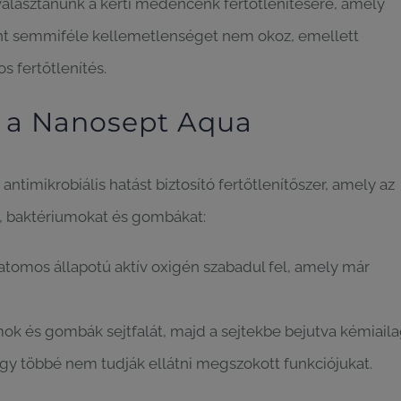
választanunk a kerti medencénk fertőtlenítésére, amely
ont semmiféle kellemetlenséget nem okoz, emellett
 fertőtlenítés.
 a Nanosept Aqua
timikrobiális hatást biztosító fertőtlenítőszer, amely az
t, baktériumokat és gombákat:
 atomos állapotú aktív oxigén szabadul fel, amely már
umok és gombák sejtfalát, majd a sejtekbe bejutva kémiail
 így többé nem tudják ellátni megszokott funkciójukat.