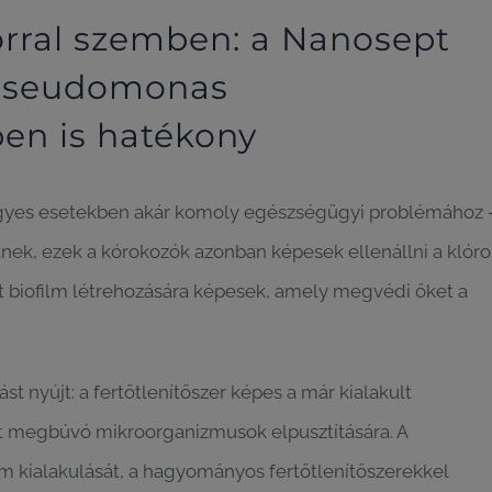
órral szemben: a Nanosept
 Pseudomonas
en is hatékony
gyes esetekben akár komoly egészségügyi problémához 
nek, ezek a kórokozók azonban képesek ellenállni a klóro
t biofilm létrehozására képesek, amely megvédi őket a
 nyújt: a fertőtlenítőszer képes a már kialakult
att megbúvó mikroorganizmusok elpusztítására. A
lm kialakulását, a hagyományos fertőtlenítőszerekkel