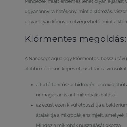
Mindezek miatt érdemes lehet olyan eljárást 
ugyanannyira hatékony, mint a klórozás, visz
ugyanolyan könnyen elvégezhető, mint a klóros
Klórmentes megoldás:
A Nanosept Aqua egy klórmentes, hosszú távú an
alábbi módokon képes elpusztítani a vírusoka
a fertőtlenítőszer hidrogén-peroxidjából
önmagában is antimikrobális hatású;
az ezüst ezen kívül elpusztítja a baktéri
átalakítja a mikrobák enzimjeit, amelyek
Mindez a mikrobák pusztulását okozza.