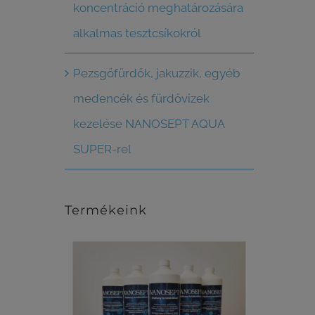
koncentráció meghatározására
alkalmas tesztcsíkokról
Pezsgőfürdők, jakuzzik, egyéb
medencék és fürdővizek
kezelése NANOSEPT AQUA
SUPER-rel
Termékeink