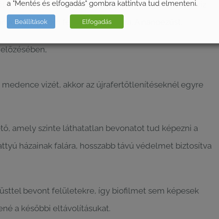
a "Mentés és elfogadás" gombra kattintva tud elmenteni.
léte, amellyel hosszabb távon jobban megőrizhető a víz
onyos ideig nem fertőtlenítünk újra. A nanoezüst:
Beállítások
Elfogadás
gelőzésében,
a medence vizét, akkor az újrafertőtlenítéseknél egyre
, amely szinte láthatatlan bevonatot tud képezni a
attyú házainak falára, hosszabb távú védelmet biztosítva
sttel bevont felületekre, így biofilmet sem képesek
é a későbbi eltávolításukat.