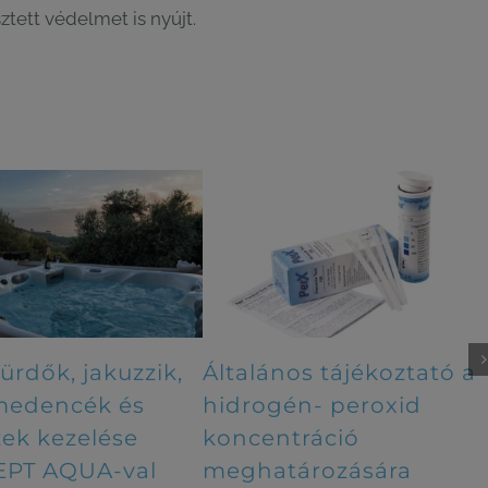
tett védelmet is nyújt.
ános tájékoztató a
Pezsgőfürdők, jakuzz
ogén- peroxid
egyéb medencék és
entráció
fürdővizek kezelése
atározására
NANOSEPT AQUA