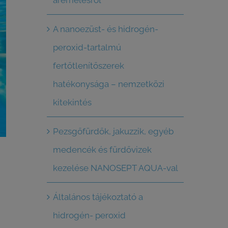
áremelésről
A nanoezüst- és hidrogén-
peroxid-tartalmú
fertőtlenítőszerek
hatékonysága – nemzetközi
kitekintés
Pezsgőfürdők, jakuzzik, egyéb
medencék és fürdővizek
kezelése NANOSEPT AQUA-val
Általános tájékoztató a
hidrogén- peroxid