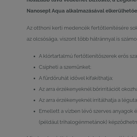
Nanosept Aqua alkalmazásával elkerülhetőek 
Az otthoni kerti medencék fertőtlenítésére so
az olcsósága, viszont több hátránnyal is számo
A klórtartalmú fertőtlenítőszerek erős s
Csípheti a szemünket;
A fürdőruhát idővel kifakíthatja;
Az arra érzékenyeknél bőrirritációt okoz
Az arra érzékenyeknél irritálhatja a lég
Emellett a vízben lévő szerves anyagok 
(például trihalogénmetánok) képződhetne