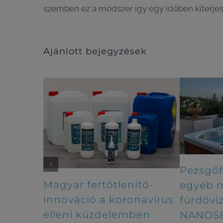
szemben ez a módszer így egy időben kiterjesz
Ajánlott bejegyzések
Pezsgőfürdők, jakuzzik,
Által
lenítő-
egyéb medencék és
hidr
oronavírus
fürdővizek kezelése
konc
emben
NANOSEPT AQUA-val
megh