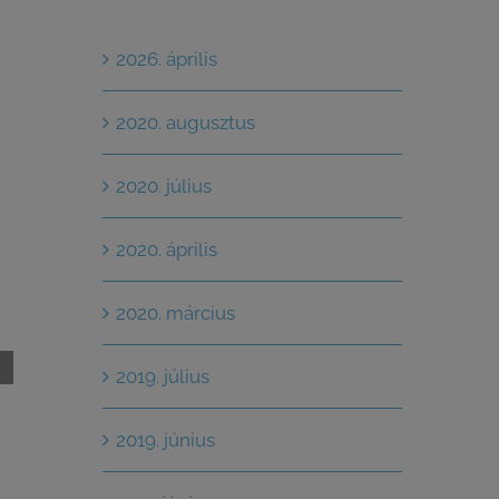
2026. április
2020. augusztus
2020. július
2020. április
2020. március
2019. július
ik,
Pezsgőfürdő
Magyar fertőtlenítő-
egyéb mede
2019. június
innováció a koronavírus
fürdővizek 
elleni küzdelemben
NANOSEPT 