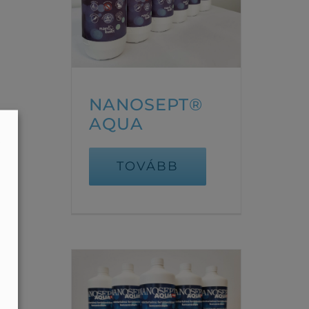
NANOSEPT®
AQUA
a
TOVÁBB