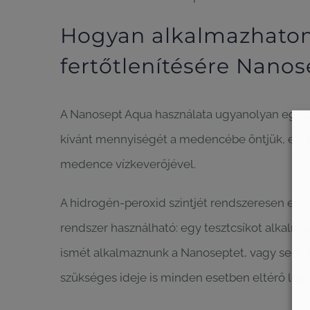
Hogyan alkalmazhat
fertőtlenítésére Nano
A Nanosept Aqua használata ugyanolyan egyszerű
kívánt mennyiségét a medencébe öntjük, ezt k
medence vízkeverőjével.
A hidrogén-peroxid szintjét rendszeresen ellen
rendszer használható: egy tesztcsíkot alkalma
ismét alkalmaznunk a Nanoseptet, vagy sem. 
szükséges ideje is minden esetben eltérő lesz