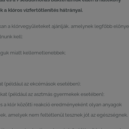
a klóros vízfertőtlenítés hátrányai.
kan a klórvegyületeket ajánlják, amelynek legfőbb előnye
lnunk kell:
zaguk miatt kellemetlenebbek;
hat (például az ekcémások esetében);
utakat (például az asztmás gyermekek esetében);
és a klór közötti reakció eredményeként olyan anyagok
k, amelyek nem feltétlenül tesznek jót az egészségnek.