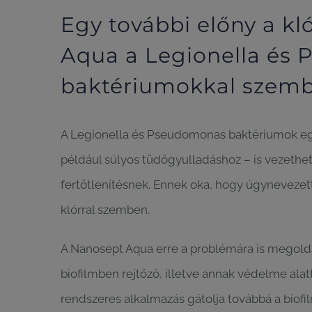
Egy további előny a kl
Aqua a Legionella és
baktériumokkal szemb
A Legionella és Pseudomonas baktériumok e
például súlyos tüdőgyulladáshoz – is vezethet
fertőtlenítésnek. Ennek oka, hogy úgynevezet
klórral szemben.
A Nanosept Aqua erre a problémára is megoldást
biofilmben rejtőző, illetve annak védelme al
rendszeres alkalmazás gátolja továbbá a biofi