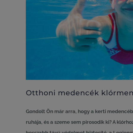
Otthoni medencék klórment
Gondolt Ön már arra, hogy a kerti medencéb
ruhája, és a szeme sem pirosodik ki? A klórh
hosszabb távú védelmet biztosító, a Legion