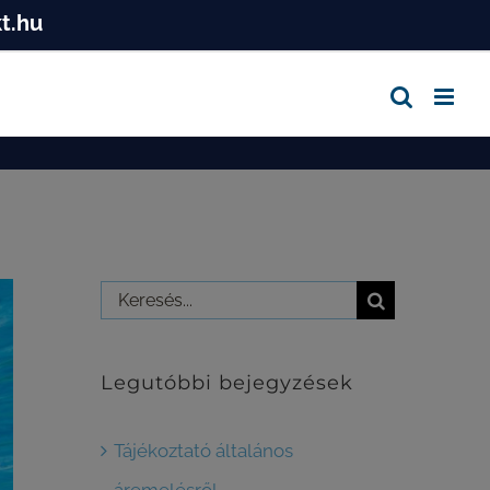
t.hu
Keresés...
Legutóbbi bejegyzések
Tájékoztató általános