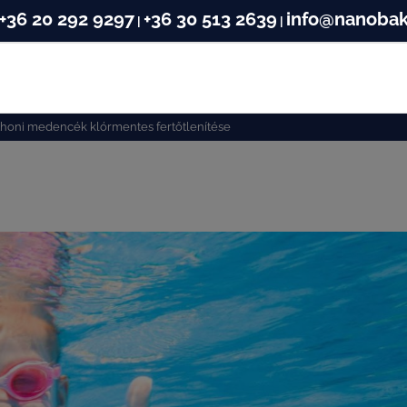
+36 20 292 9297
+36 30 513 2639
info@nanobak
|
|
thoni medencék klórmentes fertőtlenítése