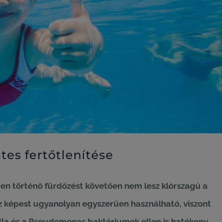
es fertőtlenítése
en történő fürdőzést követően nem lesz klórszagú a
oz képest ugyanolyan egyszerűen használható, viszont
ella és a Pseudomonas baktériumok ellen is hatékony