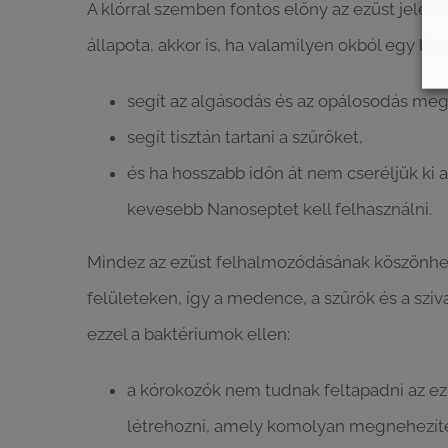
A klórral szemben fontos előny az ezüst jelen
állapota, akkor is, ha valamilyen okból egy biz
segít az algásodás és az opálosodás me
segít tisztán tartani a szűrőket,
és ha hosszabb időn át nem cseréljük ki 
kevesebb Nanoseptet kell felhasználni.
Mindez az ezüst felhalmozódásának köszönhető
felületeken, így a medence, a szűrők és a sziv
ezzel a baktériumok ellen:
a kórokozók nem tudnak feltapadni az ezü
létrehozni, amely komolyan megnehezíten