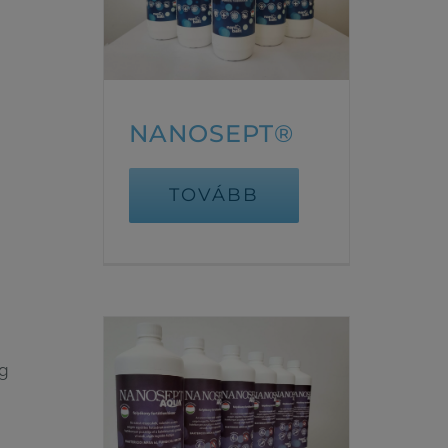
NANOSEPT®
TOVÁBB
ag